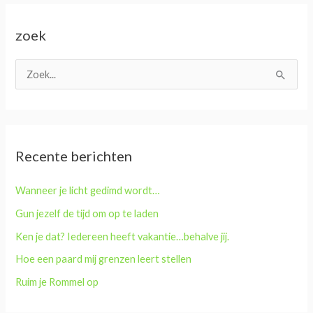
zoek
Z
o
e
k
Recente berichten
n
a
Wanneer je licht gedimd wordt…
a
Gun jezelf de tijd om op te laden
r
Ken je dat? Iedereen heeft vakantie…behalve jij.
:
Hoe een paard mij grenzen leert stellen
Ruim je Rommel op