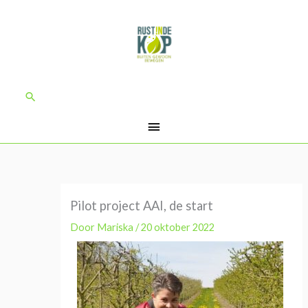
Ga
Hoofdmenu
naar
de
inhoud
Zoeken
Pilot project AAI, de start
Door
Mariska
/
20 oktober 2022