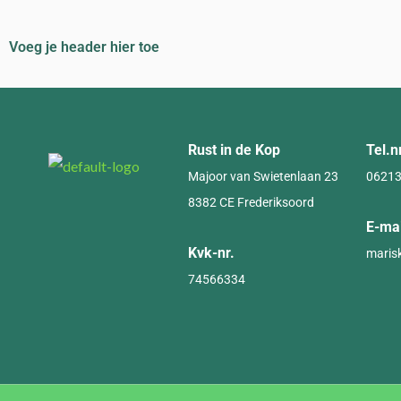
Voeg je header hier toe
Rust in de Kop
Tel.
Majoor van Swietenlaan 23
0621
8382 CE Frederiksoord
E-mai
Kvk-nr.
maris
74566334