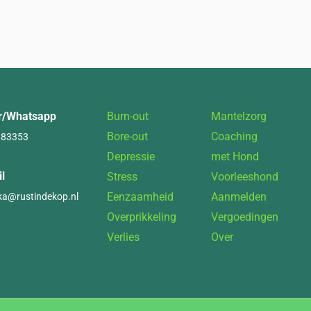
nr/Whatsapp
Burn-out
Mantelzorg
Bore-out
Coaching
383353
Depressie
met Hond
l
Stress
Voorleeshond
Eenzaamheid
Aanmelden
ka@rustindekop.nl
Overprikkeling
Vergoedingen
Verlies
Over