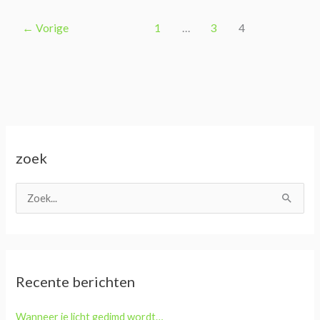
←
Vorige
1
…
3
4
zoek
Z
o
e
k
Recente berichten
n
a
Wanneer je licht gedimd wordt…