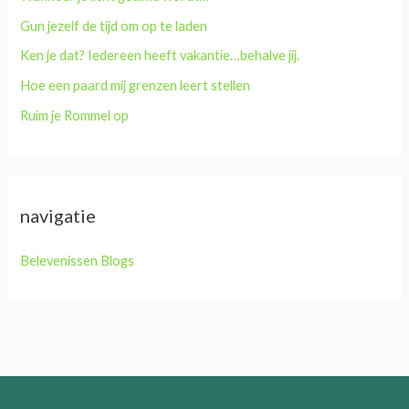
a
Gun jezelf de tijd om op te laden
r
Ken je dat? Iedereen heeft vakantie…behalve jij.
:
Hoe een paard mij grenzen leert stellen
Ruim je Rommel op
navigatie
Belevenissen Blogs