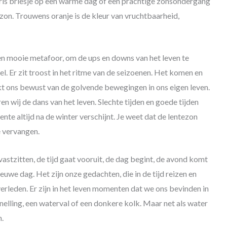
ris briesje op een warme dag of een prachtige zonsondergang
zon. Trouwens oranje is de kleur van vruchtbaarheid,
en mooie metafoor, om de ups en downs van het leven te
el. Er zit troost in het ritme van de seizoenen. Het komen en
t ons bewust van de golvende bewegingen in ons eigen leven.
ren wij de dans van het leven. Slechte tijden en goede tijden
lente altijd na de winter verschijnt. Je weet dat de lentezon
 vervangen.
 vastzitten, de tijd gaat vooruit, de dag begint, de avond komt
ieuwe dag. Het zijn onze gedachten, die in de tijd reizen en
verleden. Er zijn in het leven momenten dat we ons bevinden in
elling, een waterval of een donkere kolk. Maar net als water
.