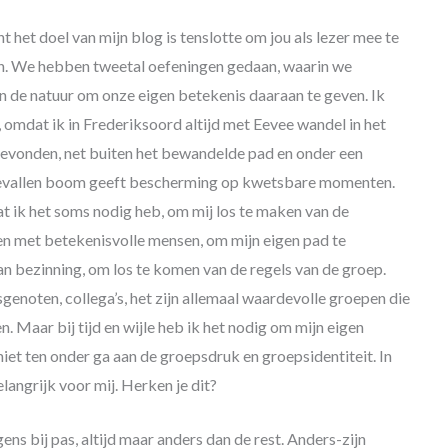
t het doel van mijn blog is tenslotte om jou als lezer mee te
en. We hebben tweetal oefeningen gedaan, waarin we
 de natuur om onze eigen betekenis daaraan te geven. Ik
 omdat ik in Frederiksoord altijd met Eevee wandel in het
gevonden, net buiten het bewandelde pad en onder een
vallen boom geeft bescherming op kwetsbare momenten.
 ik het soms nodig heb, om mij los te maken van de
 met betekenisvolle mensen, om mijn eigen pad te
 bezinning, om los te komen van de regels van de groep.
asgenoten, collega’s, het zijn allemaal waardevolle groepen die
n. Maar bij tijd en wijle heb ik het nodig om mijn eigen
iet ten onder ga aan de groepsdruk en groepsidentiteit. In
elangrijk voor mij. Herken je dit?
ens bij pas, altijd maar anders dan de rest. Anders-zijn