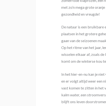
zomerrode klaprozen, een f
met zo’n mega grote oranje 
gezondheid en vreugde!
De natuur is een bruikbare 
plaatsen in het grotere gehe
gaan van de seizoenen maak
Op het ritme van het jaar, le
wisselen elkaar af, zoals de 
komt om de winterse kou te
In het hier-en-nu kan je niet
en er volgt altijd weer een n
vast komen te zitten in het 
kalm water, een stroomversn
blijft ons leven doorstromen