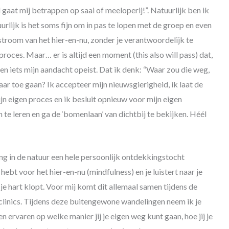
gaat mij betrappen op saai of meeloperij!”. Natuurlijk ben ik
rlijk is het soms fijn om in pas te lopen met de groep en even
 stroom van het hier-en-nu, zonder je verantwoordelijk te
proces. Maar… er is altijd een moment (this also will pass) dat,
en iets mijn aandacht opeist. Dat ik denk: “Waar zou die weg,
r toe gaan? Ik accepteer mijn nieuwsgierigheid, ik laat de
jn eigen proces en ik besluit opnieuw voor mijn eigen
m te leren en ga de ‘bomenlaan’ van dichtbij te bekijken. Héél
g in de natuur een hele persoonlijk ontdekkingstocht
hebt voor het hier-en-nu (mindfulness) en je luistert naar je
 je hart klopt. Voor mij komt dit allemaal samen tijdens de
clinics. Tijdens deze buitengewone wandelingen neem ik je
n ervaren op welke manier jij je eigen weg kunt gaan, hoe jij je