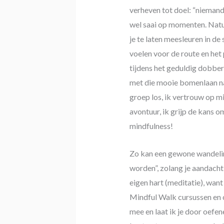
verheven tot doel: “niemand 
wel saai op momenten. Natuu
je te laten meesleuren in de
voelen voor de route en het 
tijdens het geduldig dobber
met die mooie bomenlaan naa
groep los, ik vertrouw op mi
avontuur, ik grijp de kans o
mindfulness!
Zo kan een gewone wandelin
worden”, zolang je aandacht 
eigen hart (meditatie), want
Mindful Walk cursussen en 
mee en laat ik je door oefene